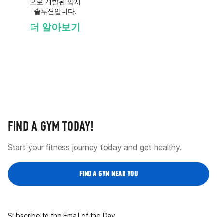
으로 개발된 임시
솔루션입니다.
더 알아보기
FIND A GYM TODAY!
Start your fitness journey today and get healthy.
FIND A GYM NEAR YOU
Subscribe to the Email of the Day