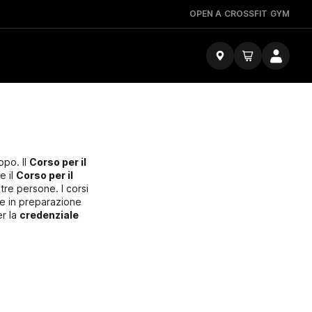
OPEN A CROSSFIT GYM
ppo. Il
Corso per il
e il
Corso per il
ltre persone. I corsi
se in preparazione
er la
credenziale