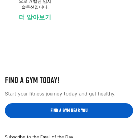
으로 개발된 임시
솔루션입니다.
더 알아보기
FIND A GYM TODAY!
Start your fitness journey today and get healthy.
FIND A GYM NEAR YOU
Subscribe to the Email of the Day