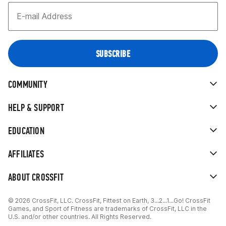
COMMUNITY
HELP & SUPPORT
EDUCATION
AFFILIATES
ABOUT CROSSFIT
© 2026 CrossFit, LLC. CrossFit, Fittest on Earth, 3...2...1...Go! CrossFit
Games, and Sport of Fitness are trademarks of CrossFit, LLC in the
U.S. and/or other countries. All Rights Reserved.